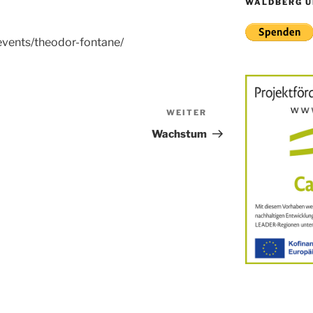
WALDBERG U
events/theodor-fontane/
WEITER
Nächster
Beitrag
Wachstum