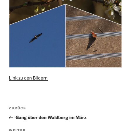
Link zu den Bildern
Beitragsnavigation
Vorheriger
ZURÜCK
Beitrag
Gang über den Waldberg im März
Nächster
WEITER