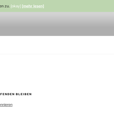
ien zu.
[okay]
[mehr lesen]
UFENDEN BLEIBEN
nnieren