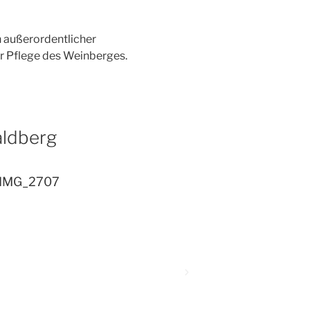
 außerordentlicher
r Pflege des Weinberges.
aldberg